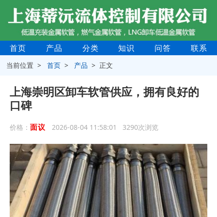
首页
产品
分类
知识
问答
联系
当前位置 >
首页
>
产品
> 正文
上海崇明区卸车软管供应，拥有良好的
口碑
面议
价格：
2026-08-04 11:58:01 3290次浏览