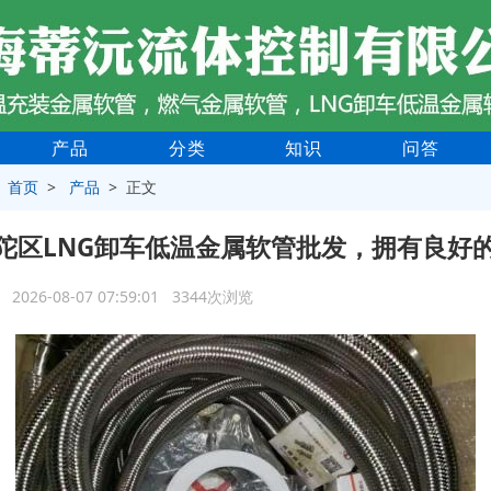
产品
分类
知识
问答
>
首页
>
产品
> 正文
陀区LNG卸车低温金属软管批发，拥有良好
2026-08-07 07:59:01 3344次浏览