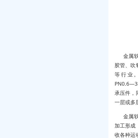
金属
胶管、吹
等行业
PN0.6
承压件，
一层或多
金属
加工形成
收各种运